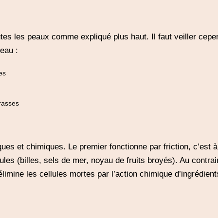
utes les peaux comme expliqué plus haut. Il faut veiller cep
peau :
es
grasses
ues et chimiques. Le premier fonctionne par friction, c’est à 
les (billes, sels de mer, noyau de fruits broyés). Au contrai
imine les cellules mortes par l’action chimique d’ingrédients t