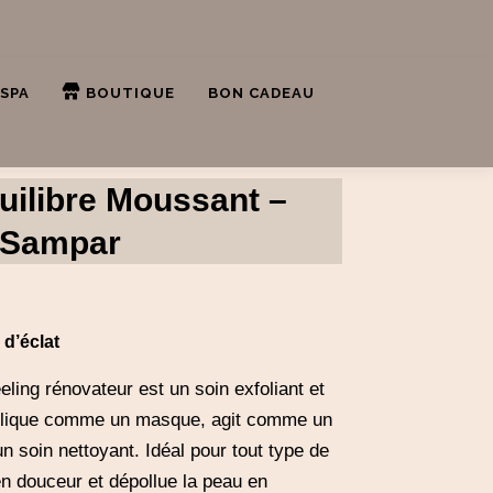
 SPA
BOUTIQUE
BON CADEAU
uilibre Moussant –
Sampar
Panier
Mon Compte
d’éclat
ling rénovateur est un soin exfoliant et
applique comme un masque, agit comme un
n soin nettoyant. Idéal pour tout type de
 en douceur et dépollue la peau en