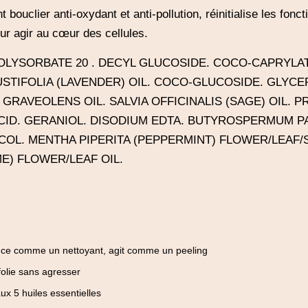
t bouclier anti-oxydant et anti-pollution, réinitialise les fonc
our agir au cœur des cellules.
OLYSORBATE 20 . DECYL GLUCOSIDE. COCO-CAPRYLAT
TIFOLIA (LAVENDER) OIL. COCO-GLUCOSIDE. GLYCER
RAVEOLENS OIL. SALVIA OFFICINALIS (SAGE) OIL. P
C ACID. GERANIOL. DISODIUM EDTA. BUTYROSPERMUM P
COL. MENTHA PIPERITA (PEPPERMINT) FLOWER/LEAF/
E) FLOWER/LEAF OIL.
nce comme un nettoyant, agit comme un peeling
olie sans agresser
x 5 huiles essentielles