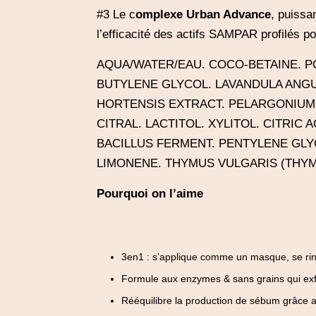
#3 Le c
omplexe Urban Advance
, puissan
l’efficacité des actifs SAMPAR profilés p
AQUA/WATER/EAU. COCO-BETAINE. P
BUTYLENE GLYCOL. LAVANDULA ANGUS
HORTENSIS EXTRACT. PELARGONIUM G
CITRAL. LACTITOL. XYLITOL. CITRI
BACILLUS FERMENT. PENTYLENE GLY
LIMONENE. THYMUS VULGARIS (THYM
Pourquoi on l’aime
3en1 : s’applique comme un masque, se ri
Formule aux enzymes & sans grains qui exf
Rééquilibre la production de sébum grâce au