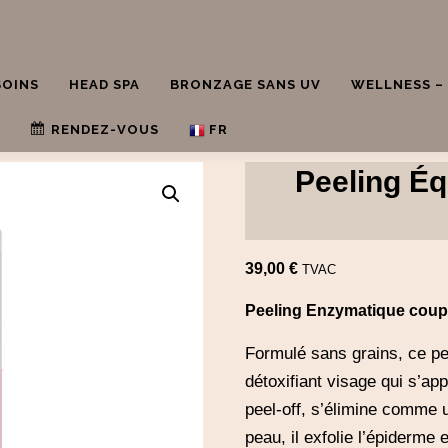
SOINS
HEAD SPA
BRONZAGE SANS UV
WELLNESS –
RENDEZ-VOUS
FR
Peeling Éq
Rendez-vous en ligne 24h/24 – 7j/7
FR
NL
EN
39,00
€
TVAC
DE
Peeling Enzymatique coup 
Formulé sans grains, ce pee
détoxifiant visage qui s’
peel-off, s’élimine comme u
peau, il exfolie l’épiderme