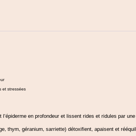
eur
s et stressées
l’épiderme en profondeur et lissent rides et ridules par une 
e, thym, géranium, sarriette) détoxifient, apaisent et rééquil