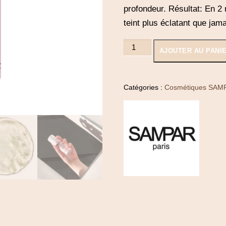
profondeur. Résultat: En 2 
teint plus éclatant que jama
quantité
AJOUTER AU PANI
de
Peeling
Équilibre
Catégories :
Cosmétiques SAM
Moussant
-
Sampar