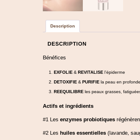
Description
DESCRIPTION
Bénéfices
EXFOLIE
&
REVITALISE
l’épiderme
DETOXIFIE
&
PURIFIE
la peau en profond
REEQUILIBRE
les peaux grasses, fatiguée
Actifs et ingrédients
#1 Les
enzymes probiotiques
régénèrent 
#2 Les
huiles essentielles
(lavande, saug