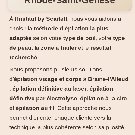
Rhode-Saint-Genèse
EN
Mon Compte
DE
À l’
Institut by Scarlett
, nous vous aidons à
choisir la
méthode d’épilation la plus
adaptée
selon votre
type de poil
, votre
type
de peau
, la
zone à traiter
et le
résultat
recherché
.
Nous proposons plusieurs solutions
d’
épilation visage et corps
à
Braine-l’Alleud
:
épilation définitive au laser
,
épilation
définitive par électrolyse
,
épilation à la cire
et
épilation au fil
. Cette approche nous
permet d’orienter chaque cliente vers la
technique la plus cohérente selon sa pilosité,