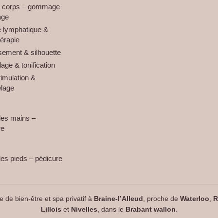
u corps – gommage
age
 lymphatique &
érapie
ement & silhouette
ge & tonification
timulation &
elage
des mains –
re
es pieds – pédicure
e de bien-être et spa privatif à
Braine-l’Alleud
, proche de
Waterloo
,
R
Lillois
et
Nivelles
, dans le
Brabant wallon
.