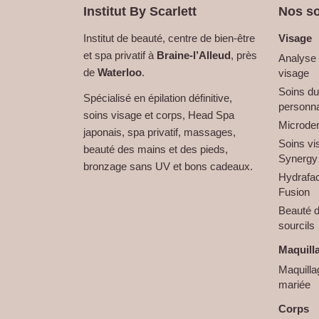
i
Institut By Scarlett
Nos so
g
Institut de beauté, centre de bien-être
Visage
h
et spa privatif à
Braine-l’Alleud
, près
Analyse 
de
Waterloo
.
visage
Soins du
Spécialisé en épilation définitive,
personna
soins visage et corps, Head Spa
Microde
japonais, spa privatif, massages,
Soins vi
beauté des mains et des pieds,
Synergy
bronzage sans UV et bons cadeaux.
Hydrafac
Fusion
Beauté d
sourcils
Maquill
Maquilla
mariée
Corps