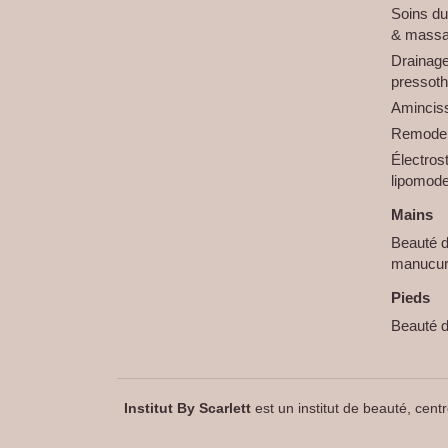
Soins d
& mass
Drainage
pressoth
Aminciss
Remodela
Électros
lipomod
Mains
Beauté 
manucu
Pieds
Beauté d
Institut By Scarlett
est un institut de beauté, centr