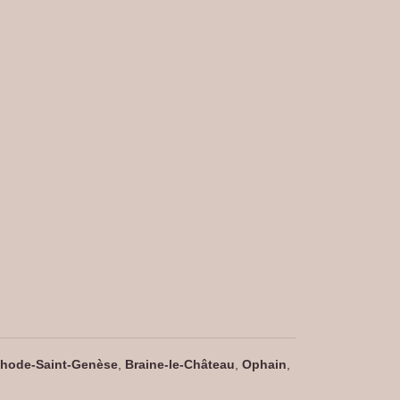
hode-Saint-Genèse
,
Braine-le-Château
,
Ophain
,