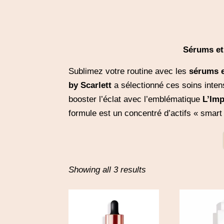
Sérums et 
Sublimez votre routine avec les
sérums e
by Scarlett
a sélectionné ces soins inten
booster l’éclat avec l’emblématique
L’Im
formule est un concentré d’actifs « smart
S
Showing all 3 results
o
r
t