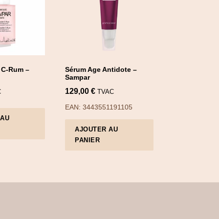
e C-Rum –
Sérum Age Antidote –
Sampar
129,00
€
C
TVAC
EAN:
3443551191105
 AU
AJOUTER AU
PANIER