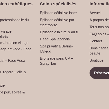
ins esthétiques
Soins spécialisés
Informati
Épilation définitive laser
Accueil
professionnelle du
Épilation définitive par
À propos de l
électrolyse
Tous nos so
 visage
Épilation à la cire & au fil
FAQ soins &
lisés
Head Spa japonais
Contact
rmabrasion visage
Spa privatif à Braine-
Bons cadeaux
sage anti-âge - Face
l’Alleud
beauté
Bronzage sans UV –
Boutique
ial – Face Aqua
Spray Tan
u regard – cils &
Réserver
age
ge jour, soirée &