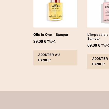
e
d
b
y
p
r
Oils in One – Sampar
L’Impossibl
Sampar
i
39,00
€
TVAC
69,00
€
TVA
c
e
AJOUTER AU
AJOUTER
PANIER
:
PANIER
l
o
w
t
o
h