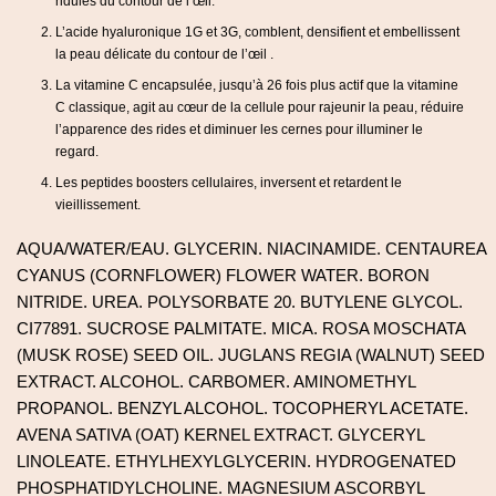
ridules du contour de l’œil.
L’acide hyaluronique 1G et 3G, comblent, densifient et embellissent
la peau délicate du contour de l’œil .
La vitamine C encapsulée, jusqu’à 26 fois plus actif que la vitamine
C classique, agit au cœur de la cellule pour rajeunir la peau, réduire
l’apparence des rides et diminuer les cernes pour illuminer le
regard.
Les peptides boosters cellulaires, inversent et retardent le
vieillissement.
AQUA/WATER/EAU. GLYCERIN. NIACINAMIDE. CENTAUREA
CYANUS (CORNFLOWER) FLOWER WATER. BORON
NITRIDE. UREA. POLYSORBATE 20. BUTYLENE GLYCOL.
CI77891. SUCROSE PALMITATE. MICA. ROSA MOSCHATA
(MUSK ROSE) SEED OIL. JUGLANS REGIA (WALNUT) SEED
EXTRACT. ALCOHOL. CARBOMER. AMINOMETHYL
PROPANOL. BENZYL ALCOHOL. TOCOPHERYL ACETATE.
AVENA SATIVA (OAT) KERNEL EXTRACT. GLYCERYL
LINOLEATE. ETHYLHEXYLGLYCERIN. HYDROGENATED
PHOSPHATIDYLCHOLINE. MAGNESIUM ASCORBYL