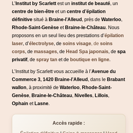
L’
Institut by Scarlett
est un
institut de beauté
, un
centre de bien-être
et un
centre d’épilation
définitive
situé à
Braine-l’Alleud
, près de
Waterloo
,
Rhode-Saint-Genèse
et
Braine-le-Château
. Nous
proposons en un seul lieu des prestations d’
épilation
laser
, d’
électrolyse
, de
soins visage
, de
soins
corps
, de
massages
, de
Head Spa japonais
, de
spa
privatif
, de
spray tan
et de
boutique en ligne
.
L’Institut by Scarlett vous accueille à l’
Avenue du
Commerce 3, 1420 Braine-l’Alleud
, dans le
Brabant
wallon
, à proximité de
Waterloo
,
Rhode-Saint-
Genèse
,
Braine-le-Château
,
Nivelles
,
Lillois
,
Ophain
et
Lasne
.
Accès rapide :