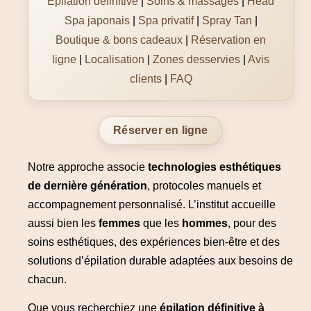
Épilation définitive
|
Soins & massages
|
Head
Spa japonais
|
Spa privatif
|
Spray Tan
|
Boutique & bons cadeaux
|
Réservation en
ligne
|
Localisation
|
Zones desservies
|
Avis
clients
|
FAQ
Réserver en ligne
Notre approche associe
technologies esthétiques
de dernière génération
, protocoles manuels et
accompagnement personnalisé. L’institut accueille
aussi bien les
femmes
que les
hommes
, pour des
soins esthétiques, des expériences bien-être et des
solutions d’épilation durable adaptées aux besoins de
chacun.
Que vous recherchiez une
épilation définitive à