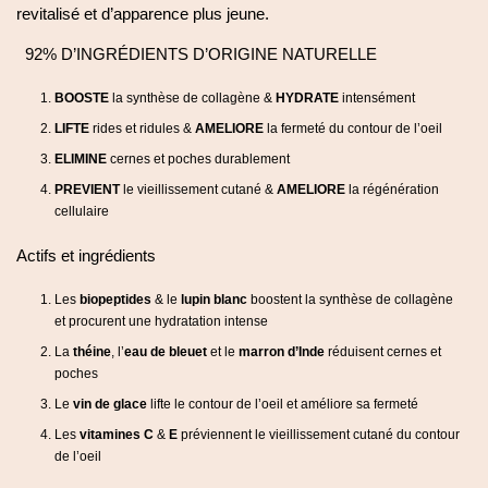
revitalisé et d’apparence plus jeune.
92% D’INGRÉDIENTS D’ORIGINE NATURELLE
BOOSTE
la synthèse de collagène &
HYDRATE
intensément
LIFTE
rides et ridules &
AMELIORE
la fermeté du contour de l’oeil
ELIMINE
cernes et poches durablement
PREVIENT
le vieillissement cutané &
AMELIORE
la régénération
cellulaire
Actifs et ingrédients
Les
biopeptides
& le
lupin blanc
boostent la synthèse de collagène
et procurent une hydratation intense
La
théine
, l’
eau de bleuet
et le
marron d’Inde
réduisent cernes et
poches
Le
vin de glace
lifte le contour de l’oeil et améliore sa fermeté
Les
vitamines C
&
E
préviennent le vieillissement cutané du contour
de l’oeil