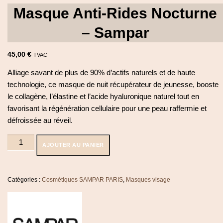
Masque Anti-Rides Nocturne
– Sampar
45,00
€
TVAC
Alliage savant de plus de 90% d’actifs naturels et de haute
technologie, ce masque de nuit récupérateur de jeunesse, booste
le collagène, l’élastine et l’acide hyaluronique naturel tout en
favorisant la régénération cellulaire pour une peau raffermie et
défroissée au réveil.
quantité
AJOUTER AU PANIER
de
Masque
Anti-
Rides
Catégories :
Cosmétiques SAMPAR PARIS
,
Masques visage
Nocturne
-
Sampar