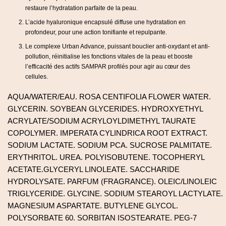
restaure l’hydratation parfaite de la peau.
L’acide hyaluronique encapsulé diffuse une hydratation en
profondeur, pour une action tonifiante et repulpante.
Le complexe Urban Advance, puissant bouclier anti-oxydant et anti-
pollution, réinitialise les fonctions vitales de la peau et booste
l’efficacité des actifs SAMPAR profilés pour agir au cœur des
cellules.
AQUA/WATER/EAU. ROSA CENTIFOLIA FLOWER WATER.
GLYCERIN. SOYBEAN GLYCERIDES. HYDROXYETHYL
ACRYLATE/SODIUM ACRYLOYLDIMETHYL TAURATE
COPOLYMER. IMPERATA CYLINDRICA ROOT EXTRACT.
SODIUM LACTATE. SODIUM PCA. SUCROSE PALMITATE.
ERYTHRITOL. UREA. POLYISOBUTENE. TOCOPHERYL
ACETATE.GLYCERYL LINOLEATE. SACCHARIDE
HYDROLYSATE. PARFUM (FRAGRANCE). OLEIC/LINOLEIC
TRIGLYCERIDE. GLYCINE. SODIUM STEAROYL LACTYLATE.
MAGNESIUM ASPARTATE. BUTYLENE GLYCOL.
POLYSORBATE 60. SORBITAN ISOSTEARATE. PEG-7