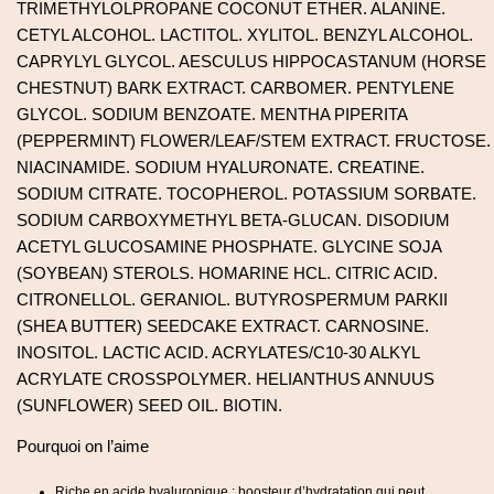
TRIMETHYLOLPROPANE COCONUT ETHER. ALANINE.
CETYL ALCOHOL. LACTITOL. XYLITOL. BENZYL ALCOHOL.
CAPRYLYL GLYCOL. AESCULUS HIPPOCASTANUM (HORSE
CHESTNUT) BARK EXTRACT. CARBOMER. PENTYLENE
GLYCOL. SODIUM BENZOATE. MENTHA PIPERITA
(PEPPERMINT) FLOWER/LEAF/STEM EXTRACT. FRUCTOSE.
NIACINAMIDE. SODIUM HYALURONATE. CREATINE.
SODIUM CITRATE. TOCOPHEROL. POTASSIUM SORBATE.
SODIUM CARBOXYMETHYL BETA-GLUCAN. DISODIUM
ACETYL GLUCOSAMINE PHOSPHATE. GLYCINE SOJA
(SOYBEAN) STEROLS. HOMARINE HCL. CITRIC ACID.
CITRONELLOL. GERANIOL. BUTYROSPERMUM PARKII
(SHEA BUTTER) SEEDCAKE EXTRACT. CARNOSINE.
INOSITOL. LACTIC ACID. ACRYLATES/C10-30 ALKYL
ACRYLATE CROSSPOLYMER. HELIANTHUS ANNUUS
(SUNFLOWER) SEED OIL. BIOTIN.
Pourquoi on l’aime
Riche en acide hyaluronique : boosteur d’hydratation qui peut