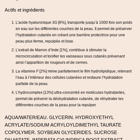
Actifs et ingrédients
L’acide hyaluronique 3G [6%], transporte jusqu’à 1000 fois son poids
en eau sur les différentes couches de la peau. Il permet de préserver
l’hydratation cutanée en créant une barrière protectrice pour une
peau plus ferme, repulpée et lisse.
L’extrait de Marron d’Inde [1%], contribue à stimuler la
microcirculation et tonifier les vaisseaux sous cutanés prévenant
ainsi l’apparition de rougeurs et de cernes.
La vitamine F [2%] mime parfaitement le film hydrolipidique, retenant
l’eau à l’intérieur des cellules cutanées et restaure l’hydratation
parfaite de la peau.
L’hydrocomplex [13%] ultra-concentré en molécules hydratantes,
permet de prévenir la déshydratation cutanée, de réhydrater les
différentes couches de la peau pour la repulper.
AQUA/WATER/EAU. GLYCERIN. HYDROXYETHYL
ACRYLATE/SODIUM ACRYLOYLDIMETHYL TAURATE
COPOLYMER. SOYBEAN GLYCERIDES. SUCROSE