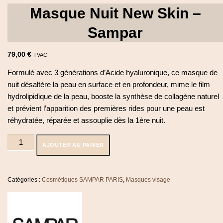
Masque Nuit New Skin –
Sampar
79,00
€
TVAC
Formulé avec 3 générations d’Acide hyaluronique, ce masque de
nuit désaltère la peau en surface et en profondeur, mime le film
hydrolipidique de la peau, booste la synthèse de collagène naturel
et prévient l’apparition des premières rides pour une peau est
réhydratée, réparée et assouplie dès la 1ère nuit.
quantité
AJOUTER AU PANIER
de
Masque
Nuit
New
Catégories :
Cosmétiques SAMPAR PARIS
,
Masques visage
Skin
-
Sampar