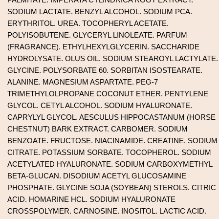
PALMITATE. IMPERATA CYLINDRICA ROOT EXTRACT.
SODIUM LACTATE. BENZYL ALCOHOL. SODIUM PCA.
ERYTHRITOL. UREA. TOCOPHERYL ACETATE.
POLYISOBUTENE. GLYCERYL LINOLEATE. PARFUM
(FRAGRANCE). ETHYLHEXYLGLYCERIN. SACCHARIDE
HYDROLYSATE. OLUS OIL. SODIUM STEAROYL LACTYLATE.
GLYCINE. POLYSORBATE 60. SORBITAN ISOSTEARATE.
ALANINE. MAGNESIUM ASPARTATE. PEG-7
TRIMETHYLOLPROPANE COCONUT ETHER. PENTYLENE
GLYCOL. CETYL ALCOHOL. SODIUM HYALURONATE.
CAPRYLYL GLYCOL. AESCULUS HIPPOCASTANUM (HORSE
CHESTNUT) BARK EXTRACT. CARBOMER. SODIUM
BENZOATE. FRUCTOSE. NIACINAMIDE. CREATINE. SODIUM
CITRATE. POTASSIUM SORBATE. TOCOPHEROL. SODIUM
ACETYLATED HYALURONATE. SODIUM CARBOXYMETHYL
BETA-GLUCAN. DISODIUM ACETYL GLUCOSAMINE
PHOSPHATE. GLYCINE SOJA (SOYBEAN) STEROLS. CITRIC
ACID. HOMARINE HCL. SODIUM HYALURONATE
CROSSPOLYMER. CARNOSINE. INOSITOL. LACTIC ACID.