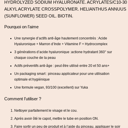
HYDROLYZED SODIUM HYALURONATE. ACRYLATES/C10-30
ALKYL ACRYLATE CROSSPOLYMER. HELIANTHUS ANNUUS
(SUNFLOWER) SEED OIL. BIOTIN.
Pourquoi on l’aime
Une synergie d’actifs anti-âge hautement concentrés : Acide
Hyaluronique + Marron d’Inde + Vitamine F + Hydrocomplex
3 générations d’acide hyaluronique :actione hydratant 360° sur
chaque couche de la peau
Actifs préventifs anti-âge : peut être utilisé entre 20 et 50 ans+
Un packaging smart : pinceau applicateur pour une utilisation
optimale et hygiénique
Une formule vegan, 93/100 (excellent) sur Yuka
Comment l’utiliser ?
Nettoyer parfaitement le visage et le cou.
Après avoir ôté le capot, mettre le tube en position ON.
Faire sortir un peu de produit et à l’aide du pinceau, appliquer le soir