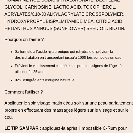
HOMARINE HCL. SODIUM HYALURONATE. DECYLENE
GLYCOL. CARNOSINE. LACTIC ACID. TOCOPHEROL.
ACRYLATES/C10-30 ALKYL ACRYLATE CROSSPOLYMER.
HYDROXYPROPYL BISPALMITAMIDE MEA. CITRIC ACID.
HELIANTHUS ANNUUS (SUNFLOWER) SEED OIL. BIOTIN.
Pourquoi on l’aime ?
Sa formule à l’acide hyaluronique qui réhydrate et prévient la
déshydratation en transportant jusqu’à 1000 fois son poids en eau
Prévient le vieillissement cutané et les premiers signes de l’âge : à
utiliser dès 25 ans
92% d’ingrédients d’origine naturelle.
Comment l’utiliser ?
Appliquer le soin visage matin et/ou soir sur une peau parfaitement
propre en effectuant des massages légers sur le visage et sur le
cou.
LE TIP SAMPAR
: appliquez-la après l’Impossible C-Rum pour