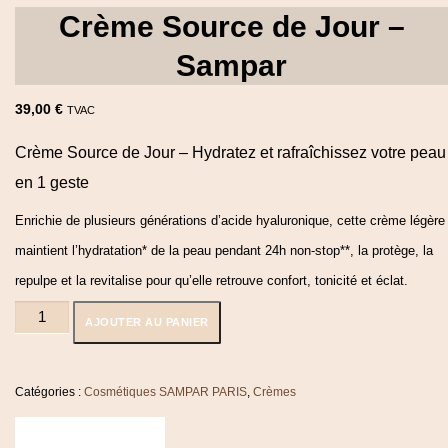
Crème Source de Jour –
Sampar
39,00
€
TVAC
Crème Source de Jour – Hydratez et rafraîchissez votre peau
en 1 geste
Enrichie de plusieurs générations d’acide hyaluronique, cette crème légère
maintient l’hydratation* de la peau pendant 24h non-stop**, la protège, la
repulpe et la revitalise pour qu’elle retrouve confort, tonicité et éclat.
quantité
AJOUTER AU PANIER
de
Crème
Source
de
Catégories :
Cosmétiques SAMPAR PARIS
,
Crèmes
Jour
-
Sampar