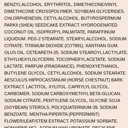
BENZYL ALCOHOL. ERYTHRITOL. DIMETHICONE/VINYL
DIMETHICONE CROSSPOLYMER. SOYBEAN GLYCERIDES.
CHLORPHENESIN. CETYL ALCOHOL. BUTYROSPERMUM
PARKII (SHEA) SEEDCAKE EXTRACT. HYDROGENATED
COCONUT OIL. ISOPROPYL PALMITATE. PARAFFINUM
LIQUIDUM. PEG-2 STEARATE. STEARYL ALCOHOL. SODIUM
CITRATE. TITANIUM DIOXIDE (CI77891). XANTHAN GUM.
OLUS OIL. CETEARETH-25. SODIUM STEAROYL LACTYLATE.
ETHYLHEXYLGLYCERIN. TOCOPHERYL ACETATE. SODIUM
LACTATE. PARFUM (FRAGRANCE). PHENOXYETHANOL.
BUTYLENE GLYCOL. CETYL ALCOHOL. SODIUM STEARATE.
AESCULUS HIPPOCASTANUM (HORSE CHESTNUT) BARK
EXTRACT. LACTITOL. XYLITOL. CAPRYLYL GLYCOL.
CARBOMER. SODIUM CARBOXYMETHYL BETA-GLUCAN.
SODIUM CITRATE. PENTYLENE GLYCOL. GLYCINE SOJA
(SOYBEAN) STEROLS. POLYQUATERNIUM-39. SODIUM
BENZOATE. MENTHA PIPERITA (PEPPERMINT)
FLOWER/LEAF/STEM EXTRACT. POTASSIUM SORBATE.