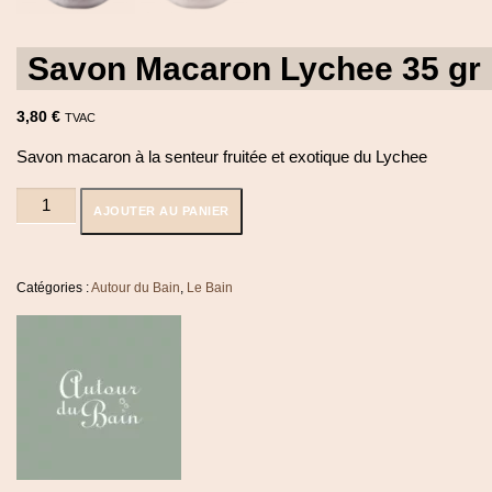
Savon Macaron Lychee 35 gr
3,80
€
TVAC
Savon macaron à la senteur fruitée et exotique du Lychee
quantité
AJOUTER AU PANIER
de
Savon
Macaron
Lychee
Catégories :
Autour du Bain
,
Le Bain
35
gr