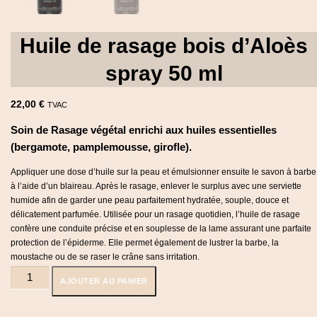
Huile de rasage bois d’Aloès
spray 50 ml
22,00
€
TVAC
Soin de Rasage végétal enrichi aux huiles essentielles
(bergamote, pamplemousse,
girofle).
Appliquer une dose d’huile sur la peau et émulsionner ensuite le savon à barbe
à l’aide d’un blaireau. Après le rasage, enlever le surplus avec une serviette
humide afin de garder une peau parfaitement hydratée, souple, douce et
délicatement parfumée. Utilisée pour un rasage quotidien, l’huile de rasage
confère une conduite précise et en souplesse de la lame assurant une parfaite
protection de l’épiderme. Elle permet également de lustrer la barbe, la
moustache ou de se raser le crâne sans irritation.
quantité
AJOUTER AU PANIER
de
Huile
de