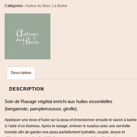
rasage
Catégories :
Autour du Bain
,
La Barbe
bois
d'Aloès
spray
50
ml
Description
DESCRIPTION
Soin de Rasage végétal enrichi aux huiles essentielles
(bergamote, pamplemousse, girofle).
Appliquer une dose d’huile sur la peau et émulsionner ensuite le savon à barbe
à l’aide d’un blaireau. Après le rasage, enlever le surplus avec une serviette
humide afin de garder une peau parfaitement hydratée, souple, douce et