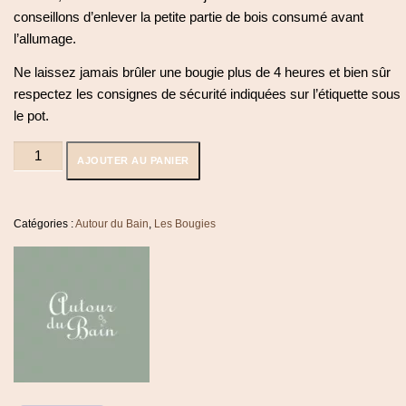
conseillons d’enlever la petite partie de bois consumé avant
l’allumage.
Ne laissez jamais brûler une bougie plus de 4 heures et bien sûr
respectez les consignes de sécurité indiquées sur l’étiquette sous
le pot.
quantité
AJOUTER AU PANIER
de
Bougie
Sous
le
Catégories :
Autour du Bain
,
Les Bougies
Figuier
100
heures