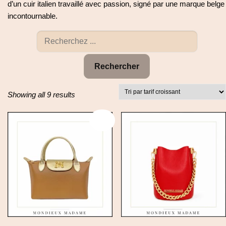
d’un cuir italien travaillé avec passion, signé par une marque belge
incontournable.
Rechercher
S
Showing all 9 results
o
r
Promo !
t
e
d
b
y
p
r
i