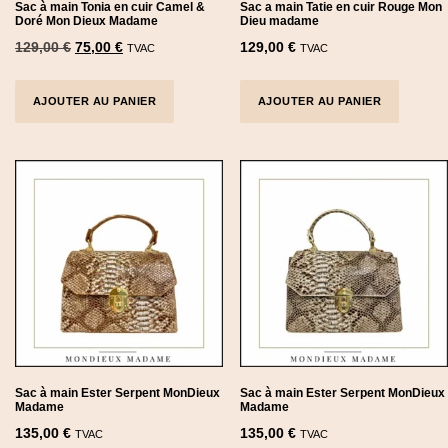
c
Sac à main Tonia en cuir Camel &
Sac a main Tatie en cuir Rouge Mon
Doré Mon Dieux Madame
Dieu madame
e
O
C
129,00
€
75,00
€
129,00
€
TVAC
TVAC
:
r
u
l
i
r
o
AJOUTER AU PANIER
AJOUTER AU PANIER
w
g
r
t
i
e
o
n
n
h
a
t
i
l
p
g
p
r
h
r
i
i
c
c
e
e
i
w
s
Sac à main Ester Serpent MonDieux
Sac à main Ester Serpent MonDieux
Madame
Madame
a
:
135,00
€
135,00
€
TVAC
TVAC
s
7