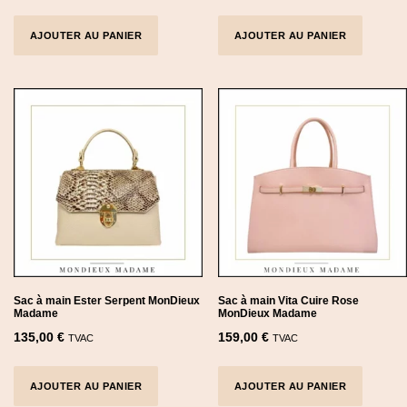
:
5
1
,
AJOUTER AU PANIER
AJOUTER AU PANIER
2
0
9
0
,
0
€
0
.
€
.
Sac à main Ester Serpent MonDieux
Sac à main Vita Cuire Rose
Madame
MonDieux Madame
135,00
€
159,00
€
TVAC
TVAC
AJOUTER AU PANIER
AJOUTER AU PANIER